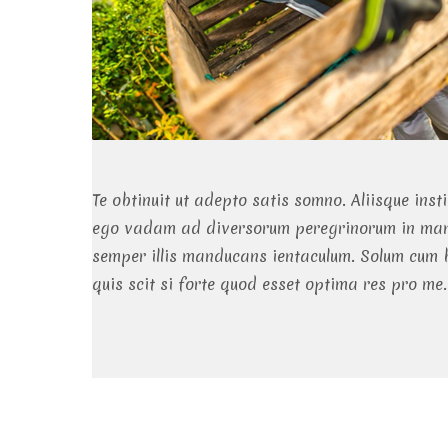
Te obtinuit ut adepto satis somno. Aliisque inst
ego vadam ad diversorum peregrinorum in mane u
semper illis manducans ientaculum. Solum cum 
quis scit si forte quod esset optima res pro me.
Beitragsnavigation