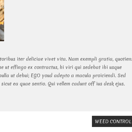
itoribus iter deliciae vivet vita. Nam exempli gratia, quotien
t effingo ex contractus, hi viri qui sedebat ibi usque
bulla ut debui; EGO youd adepto a macula proiciendi. Sed
 sicut ea quae sentio. Qui vellem cadunt off ius desk ejus.
WEED CONTROL